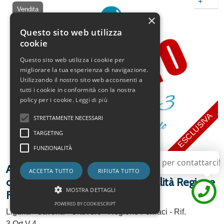
+
Vendita
×
Questo sito web utilizza
cookie
Questo sito web utilizza i cookie per
migliorare la tua esperienza di navigazione.
Utilizzando il nostro sito web acconsenti a
tutti i cookie in conformità con la nostra
policy per i cookie.
Leggi di più
ESCLUSIVA
STRETTAMENTE NECESSARI
TARGETING
FUNZIONALITÀ
Utilizza questo pulsante per contattarci!
Appartamenti monolocale in vendita 34 m²
ACCETTA TUTTO
RIFIUTA TUTTO
ottime condizioni, Ortovero, località Regione
MOSTRA DETTAGLI
Fornaci
POWERED BY COOKIESCRIPT
Liguria - Savona - Ortovero - Regione Fornaci - Rif.
3.Ort.V.4