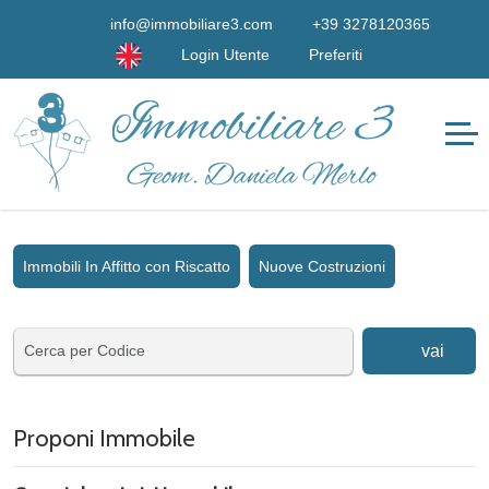
info@immobiliare3.com
+39 3278120365
Login Utente
Preferiti
Immobili In Affitto con Riscatto
Nuove Costruzioni
vai
Proponi Immobile