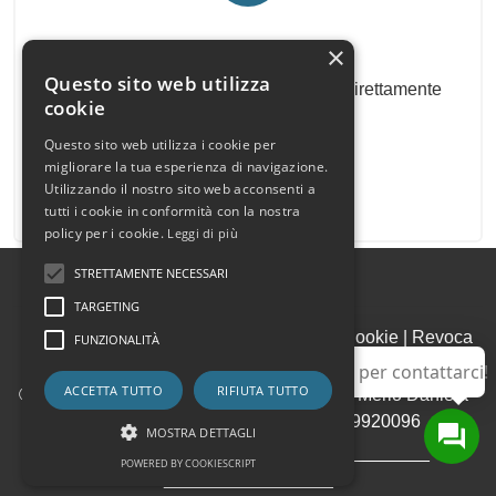
Newsletter Immobiliare
×
Questo sito web utilizza
Ricevi le nostre proposte immobiliari direttamente
cookie
nella tua email!
Questo sito web utilizza i cookie per
migliorare la tua esperienza di navigazione.
Utilizzando il nostro sito web acconsenti a
tutti i cookie in conformità con la nostra
policy per i cookie.
Leggi di più
STRETTAMENTE NECESSARI
TARGETING
Admin
|
Informativa Privacy
|
Informativa Cookie
|
Revoca
FUNZIONALITÀ
Consensi
Utilizza questo pulsante per contattarci!
ACCETTA TUTTO
RIFIUTA TUTTO
© Copyright 2026 - Immobiliare 3 di Geom. Merlo Daniela -
All Rights reserved - Part. IVA 01879920096
MOSTRA DETTAGLI
Iscrizione REA della CCIAA di ______________ n.
POWERED BY COOKIESCRIPT
_________________